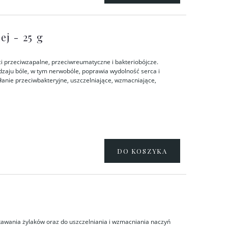
ej - 25 g
ci przeciwzapalne, przeciwreumatyczne i bakteriobójcze.
odzaju bóle, w tym nerwobóle, poprawia wydolność serca i
ałanie przeciwbakteryjne, uszczelniające, wzmacniające,
DO KOSZYKA
stawania żylaków oraz do uszczelniania i wzmacniania naczyń