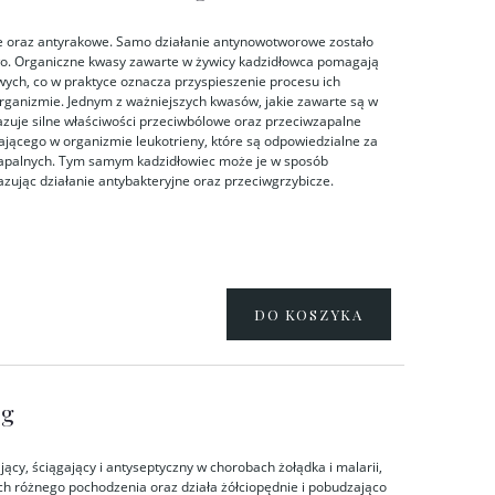
e oraz antyrakowe. Samo działanie antynowotworowe zostało
wo. Organiczne kwasy zawarte w żywicy kadzidłowca pomagają
ych, co w praktyce oznacza przyspieszenie procesu ich
rganizmie. Jednym z ważniejszych kwasów, jakie zawarte są w
ykazuje silne właściwości przeciwbólowe oraz przeciwzapalne
cego w organizmie leukotrieny, które są odpowiedzialne za
apalnych. Tym samym kadzidłowiec może je w sposób
ując działanie antybakteryjne oraz przeciwgrzybicze.
DO KOSZYKA
5g
cy, ściągający i antyseptyczny w chorobach żołądka i malarii,
ach różnego pochodzenia oraz działa żółciopędnie i pobudzająco