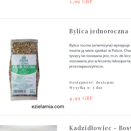
2,99 GBP
Bylica jednoroczna 
Bylica roczna (artemizyna) występuje 
można ją także spotkać w Polsce. C
tysięcy lat tosowana jest, m.in. do le
stosowana jest w leczeniu lekoopornej
przeciwpasożytniczo.
Dostępność:
dostepny
Wysyłka w:
5 dni
4,99 GBP
Kadzidłowiec - Bos