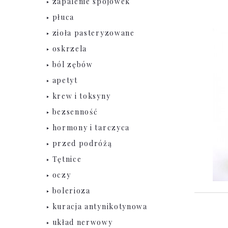
zapalenie spojówek
płuca
zioła pasteryzowane
oskrzela
ból zębów
apetyt
krew i toksyny
bezsenność
hormony i tarczyca
przed podróżą
Tętnice
oczy
bolerioza
kuracja antynikotynowa
układ nerwowy