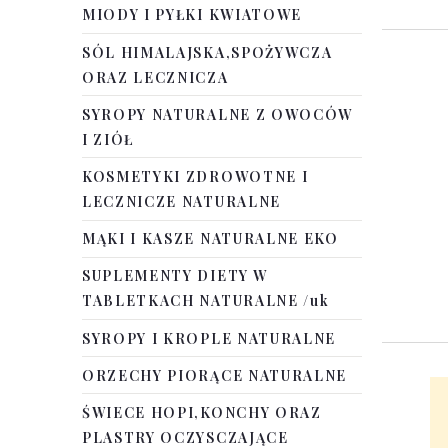
MIODY I PYŁKI KWIATOWE
SÓL HIMALAJSKA,SPOŻYWCZA
ORAZ LECZNICZA
SYROPY NATURALNE Z OWOCÓW
I ZIÓŁ
KOSMETYKI ZDROWOTNE I
LECZNICZE NATURALNE
MĄKI I KASZE NATURALNE EKO
SUPLEMENTY DIETY W
TABLETKACH NATURALNE /uk
SYROPY I KROPLE NATURALNE
ORZECHY PIORĄCE NATURALNE
ŚWIECE HOPI,KONCHY ORAZ
PLASTRY OCZYSCZAJĄCE