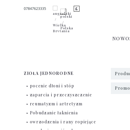
07847623335
NOWO
ZIOŁA JEDNORODNE
Produc
pocenie dłoni i stóp
Promoc
zaparcia i przeczyszczenie
reumatyzm i artretyzm
Pobudzanie łaknienia
owrzodzenia i rany ropiejące