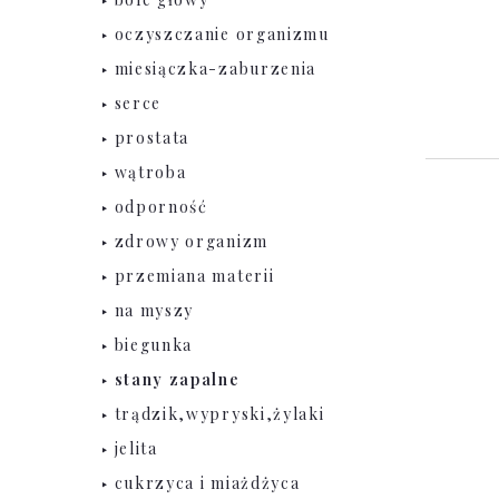
oczyszczanie organizmu
miesiączka-zaburzenia
serce
prostata
wątroba
odporność
zdrowy organizm
przemiana materii
na myszy
biegunka
stany zapalne
trądzik,wypryski,żylaki
jelita
cukrzyca i miażdżyca