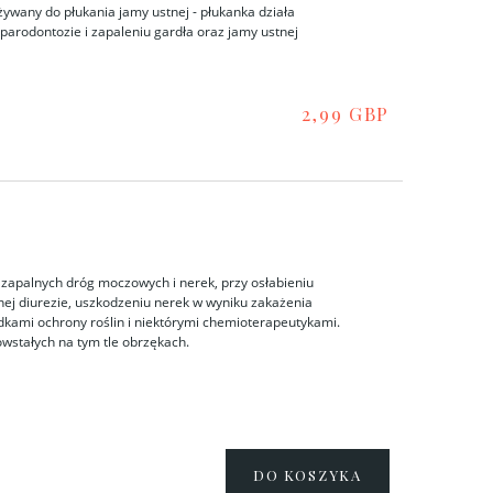
Używany do płukania jamy ustnej - płukanka działa
parodontozie i zapaleniu gardła oraz jamy ustnej
2,99 GBP
 zapalnych dróg moczowych i nerek, przy osłabieniu
ej diurezie, uszkodzeniu nerek w wyniku zakażenia
odkami ochrony roślin i niektórymi chemioterapeutykami.
owstałych na tym tle obrzękach.
DO KOSZYKA