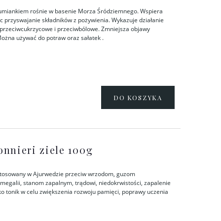
rumiankiem rośnie w basenie Morza Śródziemnego. Wspiera
 przyswajanie składników z pożywienia. Wykazuje działanie
 przeciwcukrzycowe i przeciwbólowe. Zmniejsza objawy
 Można używać do potraw oraz sałatek .
DO KOSZYKA
nnieri ziele 100g
t stosowany w Ajurwedzie przeciw wrzodom, guzom
galii, stanom zapalnym, trądowi, niedokrwistości, zapalenie
jako tonik w celu zwiększenia rozwoju pamięci, poprawy uczenia