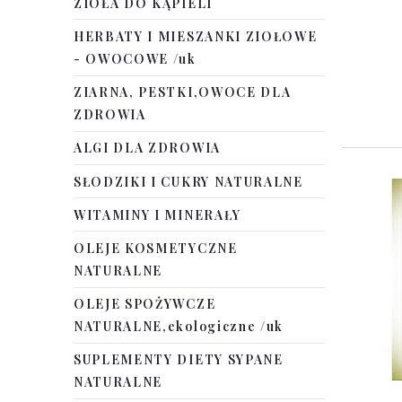
ZIOŁA DO KĄPIELI
HERBATY I MIESZANKI ZIOŁOWE
- OWOCOWE /uk
ZIARNA, PESTKI,OWOCE DLA
ZDROWIA
ALGI DLA ZDROWIA
SŁODZIKI I CUKRY NATURALNE
WITAMINY I MINERAŁY
OLEJE KOSMETYCZNE
NATURALNE
OLEJE SPOŻYWCZE
NATURALNE,ekologiczne /uk
SUPLEMENTY DIETY SYPANE
NATURALNE