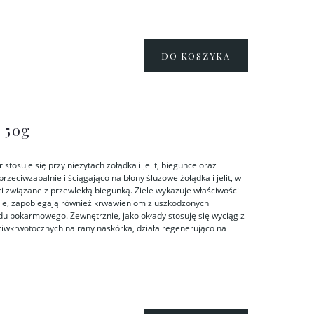
DO KOSZYKA
 50g
tosuje się przy nieżytach żołądka i jelit, biegunce oraz
zeciwzapalnie i ściągająco na błony śluzowe żołądka i jelit, w
 związane z przewlekłą biegunką. Ziele wykazuje właściwości
nie, zapobiegają również krwawieniom z uszkodzonych
du pokarmowego. Zewnętrznie, jako okłady stosuję się wyciąg z
ciwkrwotocznych na rany naskórka, działa regenerująco na