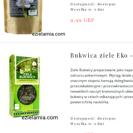
Dostępność:
dostepny
Wysyłka w:
5 dni
9,99 GBP
Bukwica ziele Eko -
Ziele Bukwicy preparowane jako napar s
zatruciu pokarmowym. Wyciąg działa pr
znacznym stopniu hamują dolegliwości
przeciwbakteryjne i przeciwkrwotocz
niewielkich naczyń krwionośnych ukła
bukwicy w celach odkażających i prze
powierzchnię naskórka.
Dostępność:
dostepny
Wysyłka w:
5 dni