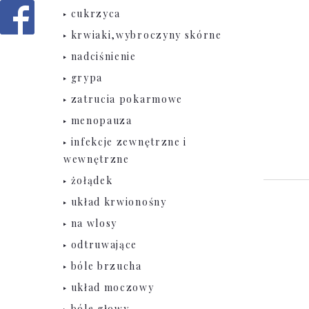
cukrzyca
krwiaki,wybroczyny skórne
nadciśnienie
grypa
zatrucia pokarmowe
menopauza
infekcje zewnętrzne i
wewnętrzne
żołądek
układ krwionośny
na wlosy
odtruwające
bóle brzucha
układ moczowy
bóle głowy