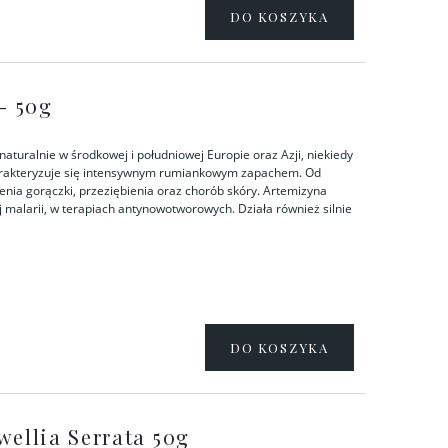
DO KOSZYKA
- 50g
naturalnie w środkowej i południowej Europie oraz Azji, niekiedy
harakteryzuje się intensywnym rumiankowym zapachem. Od
czenia gorączki, przeziębienia oraz chorób skóry. Artemizyna
 malarii, w terapiach antynowotworowych. Działa również silnie
DO KOSZYKA
wellia Serrata 50g