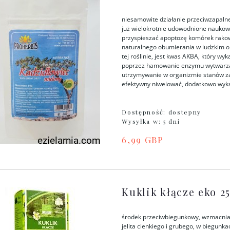
niesamowite działanie przeciwzapaln
już wielokrotnie udowodnione nauko
przyspieszać apoptozę komórek rakow
naturalnego obumierania w ludzkim o
tej roślinie, jest kwas AKBA, który w
poprzez hamowanie enzymu wytwarzają
utrzymywanie w organizmie stanów z
efektywny niwelować, dodatkowo wykaz
Dostępność:
dostepny
Wysyłka w:
5 dni
6,99 GBP
Kuklik kłącze eko 2
środek przeciwbiegunkowy, wzmacniają
jelita cienkiego i grubego, w biegunk