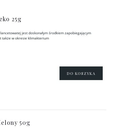
eko 25g
bki lancetowatej jest doskonałym środkiem zapobiegającym
 także w okresie klimakterium
DO KOSZYKA
ielony 50g