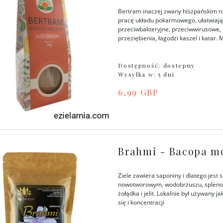
Bertram inaczej zwany hiszpańskim 
pracę układu pokarmowego, ułatwiając
przeciwbakteryjne, przeciwwirusowe,
przeziębienia, łagodzi kaszel i katar.
Dostępność:
dostepny
Wysyłka w:
5 dni
6,99 GBP
Brahmi - Bacopa mo
Ziele zawiera saponiny i dlatego jes
nowotworowym, wodobrzuszu, splenome
żołądka i jelit. Lokalnie był używany 
się i koncentracji