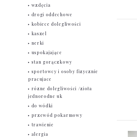
wzdęcia
drogi oddechowe
kobiece dolegliwości
kaszel
nerki
uspokajające
stan gorączkowy
sportowcy i osoby fizycznie
pracujace
rózne dolegliwości /zioła
jednorodne uk
do wódki
przewód pokarmowy
trawienie
alergia