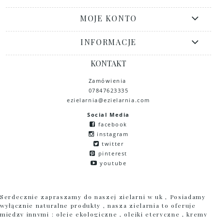
MOJE KONTO
INFORMACJE
KONTAKT
Zamówienia
07847623335
ezielarnia@ezielarnia.com
Social Media
facebook
instagram
twitter
pinterest
youtube
Serdecznie zapraszamy do naszej zielarni w uk , Posiadamy
wyłącznie naturalne produkty , nasza zielarnia to oferuje
między innymi : oleje ekologiczne , olejki eteryczne , kremy