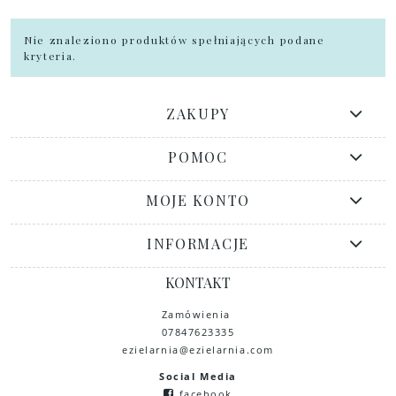
Nie znaleziono produktów spełniających podane
kryteria.
ZAKUPY
POMOC
MOJE KONTO
INFORMACJE
KONTAKT
Zamówienia
07847623335
ezielarnia@ezielarnia.com
Social Media
facebook