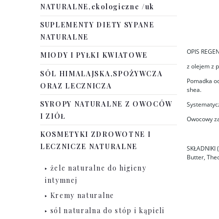
NATURALNE,ekologiczne /uk
SUPLEMENTY DIETY SYPANE
NATURALNE
OPIS REG
MIODY I PYŁKI KWIATOWE
z olejem z 
SÓL HIMALAJSKA,SPOŻYWCZA
Pomadka och
ORAZ LECZNICZA
shea.
SYROPY NATURALNE Z OWOCÓW
Systematycz
I ZIÓŁ
Owocowy zap
KOSMETYKI ZDROWOTNE I
LECZNICZE NATURALNE
SKŁADNIKI (
Butter, The
żele naturalne do higieny
intymnej
Kremy naturalne
sól naturalna do stóp i kąpieli