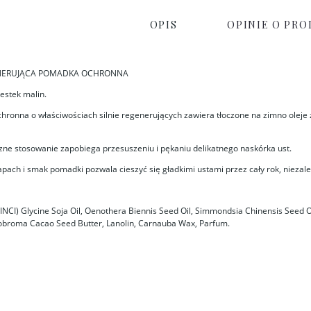
OPIS
OPINIE O PRO
ENERUJĄCA POMADKA OCHRONNA
pestek malin.
ronna o właściwościach silnie regenerujących zawiera tłoczone na zimno oleje z 
ne stosowanie zapobiega przesuszeniu i pękaniu delikatnego naskórka ust.
ach i smak pomadki pozwala cieszyć się gładkimi ustami przez cały rok, nieza
INCI) Glycine Soja Oil, Oenothera Biennis Seed Oil, Simmondsia Chinensis Seed O
obroma Cacao Seed Butter, Lanolin, Carnauba Wax, Parfum.