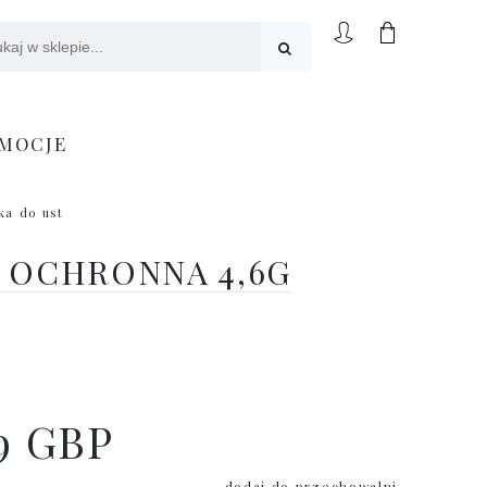
MOCJE
ka do ust
 OCHRONNA 4,6G
9 GBP
dodaj do przechowalni