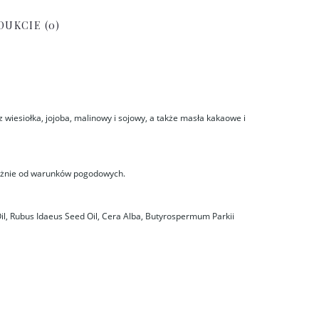
DUKCIE (0)
wiesiołka, jojoba, malinowy i sojowy, a także masła kakaowe i
leżnie od warunków pogodowych.
il, Rubus Idaeus Seed Oil, Cera Alba, Butyrospermum Parkii