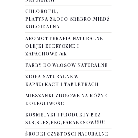
CHLOROFIL,
PLATYNA,ZŁOTO,SREBRO,MIEDŻ
KOLOIDALNA
AROMOTTERAPIA NATURALNE
OLEJKI ETERYCZNE I
ZAPACHOWE /uk
FARBY DO WŁOSÓW NATURALNE
ZIOŁA NATURALNE W
KAPSUŁKACH I TABLETKACH
MIESZANKI ZIOŁOWE NA RÓŻNE
DOLEGLIWOŚCI
KOSMETYKI I PRODUKTY BEZ
SLS,SLES,PEG,PARABENÓW!!!!!!!
ŚRODKI CZYSTOŚCI NATURALNE