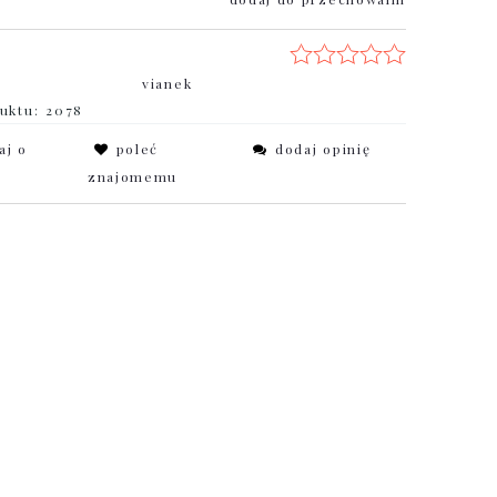
vianek
uktu:
2078
aj o
poleć
dodaj opinię
znajomemu