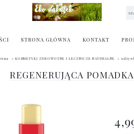
ŚCI
STRONA GŁÓWNA
KONTAKT
PRO
łówna
»
KOSMETYKI ZDROWOTNE I LECZNICZE NATURALNE
»
odżyw
REGENERUJĄCA POMADKA
4,9