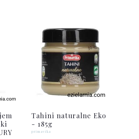
ejem
Tahini naturalne Eko
dki
- 185g
URY
primavika