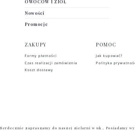
OWOCÓW I ZIÓŁ
Nowości
Promocje
ZAKUPY
POMOC
Formy płatności
Jak kupować?
Czas realizacji zamówienia
Polityka prywatnoś
Koszt dostawy
Serdecznie zapraszamy do naszej zielarni w uk , Posiadamy wyłą
, ziola , mniszek korzeń, krwawnik , suplementy diety, łopian 