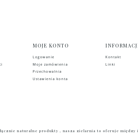
MOJE KONTO
INFORMACJ
Logowanie
Kontakt
ci
Moje zamówienia
Linki
Przechowalnia
Ustawienia konta
cznie naturalne produkty , nasza zielarnia to oferuje między i
, sól kłodawska , len, morszczyn , żywokost , szampon naturaln