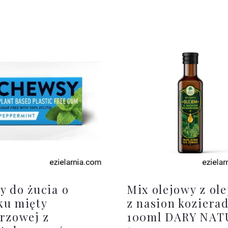
 do żucia o
Mix olejowy z ol
ku mięty
z nasion koziera
rzowej z
100ml DARY NAT