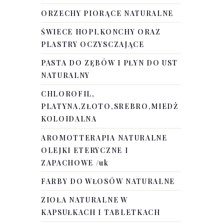
ORZECHY PIORĄCE NATURALNE
ŚWIECE HOPI,KONCHY ORAZ
PLASTRY OCZYSCZAJĄCE
PASTA DO ZĘBÓW I PŁYN DO UST
NATURALNY
CHLOROFIL,
PLATYNA,ZŁOTO,SREBRO,MIEDŻ
KOLOIDALNA
AROMOTTERAPIA NATURALNE
OLEJKI ETERYCZNE I
ZAPACHOWE /uk
FARBY DO WŁOSÓW NATURALNE
ZIOŁA NATURALNE W
KAPSUŁKACH I TABLETKACH