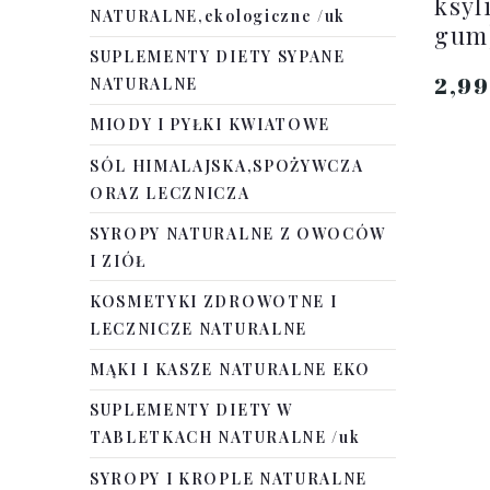
ksyl
NATURALNE,ekologiczne /uk
gum
SUPLEMENTY DIETY SYPANE
2,9
NATURALNE
MIODY I PYŁKI KWIATOWE
SÓL HIMALAJSKA,SPOŻYWCZA
ORAZ LECZNICZA
SYROPY NATURALNE Z OWOCÓW
I ZIÓŁ
KOSMETYKI ZDROWOTNE I
LECZNICZE NATURALNE
MĄKI I KASZE NATURALNE EKO
SUPLEMENTY DIETY W
TABLETKACH NATURALNE /uk
SYROPY I KROPLE NATURALNE