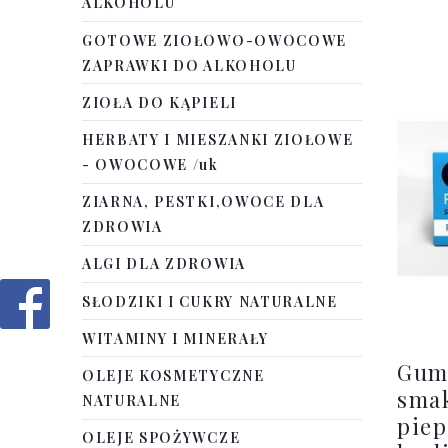
ALKOHOLU
GOTOWE ZIOŁOWO-OWOCOWE
ZAPRAWKI DO ALKOHOLU
ZIOŁA DO KĄPIELI
HERBATY I MIESZANKI ZIOŁOWE
- OWOCOWE /uk
ZIARNA, PESTKI,OWOCE DLA
ZDROWIA
ALGI DLA ZDROWIA
SŁODZIKI I CUKRY NATURALNE
WITAMINY I MINERAŁY
Gumy
OLEJE KOSMETYCZNE
sma
NATURALNE
piep
OLEJE SPOŻYWCZE