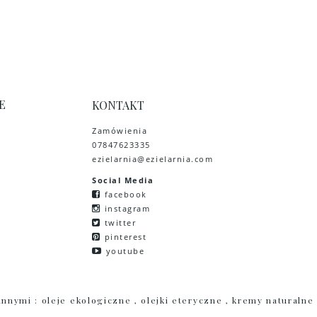
E
KONTAKT
Zamówienia
07847623335
ezielarnia@ezielarnia.com
Social Media
facebook
instagram
twitter
pinterest
youtube
nnymi : oleje ekologiczne , olejki eteryczne , kremy naturalne
y, dziewanna , mieszanki ziołowe , pokrzywa , przyprawy