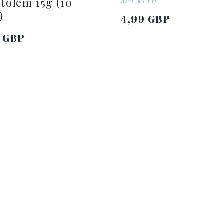
itolem 15g (10
dary natury
)
4,99 GBP
9 GBP
DO KOSZYKA
DO KOSZYKA