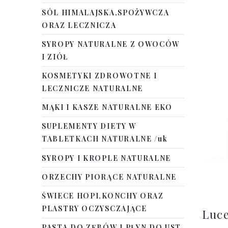
SÓL HIMALAJSKA,SPOŻYWCZA
ORAZ LECZNICZA
SYROPY NATURALNE Z OWOCÓW
I ZIÓŁ
KOSMETYKI ZDROWOTNE I
LECZNICZE NATURALNE
MĄKI I KASZE NATURALNE EKO
SUPLEMENTY DIETY W
TABLETKACH NATURALNE /uk
SYROPY I KROPLE NATURALNE
ORZECHY PIORĄCE NATURALNE
ŚWIECE HOPI,KONCHY ORAZ
PLASTRY OCZYSCZAJĄCE
Luc
PASTA DO ZĘBÓW I PŁYN DO UST