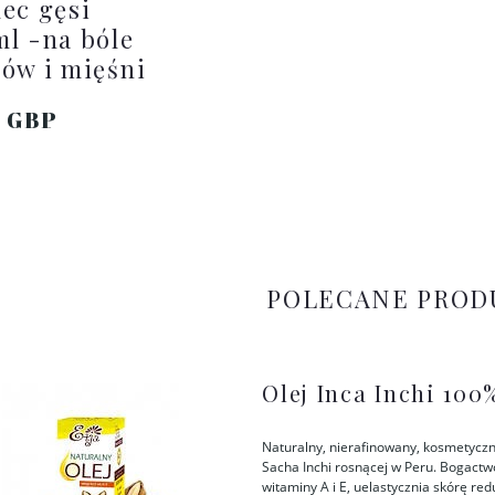
ec gęsi
l -na bóle
ów i mięśni
9 GBP
DO KOSZYKA
POLECANE PROD
Olej Inca Inchi 100
Naturalny, nierafinowany, kosmetyczn
Sacha Inchi rosnącej w Peru. Bogactw
witaminy A i E, uelastycznia skórę re