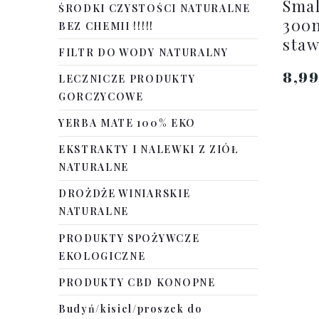
Smal
ŚRODKI CZYSTOŚCI NATURALNE
300m
BEZ CHEMII !!!!!
staw
FILTR DO WODY NATURALNY
8,9
LECZNICZE PRODUKTY
GORCZYCOWE
YERBA MATE 100% EKO
EKSTRAKTY I NALEWKI Z ZIÓŁ
NATURALNE
DROŻDŻE WINIARSKIE
NATURALNE
PRODUKTY SPOŻYWCZE
EKOLOGICZNE
PRODUKTY CBD KONOPNE
Budyń/kisiel/proszek do