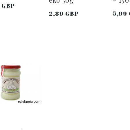
eko 50g
- 150
9 GBP
2,89 GBP
5,99
DO KOSZYKA
DO KOSZYKA
D