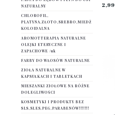
2,9
NATURALNY
CHLOROFIL,
PLATYNA,ZŁOTO,SREBRO,MIEDŻ
KOLOIDALNA
AROMOTTERAPIA NATURALNE
OLEJKI ETERYCZNE I
ZAPACHOWE /uk
FARBY DO WŁOSÓW NATURALNE
ZIOŁA NATURALNE W
KAPSUŁKACH I TABLETKACH
MIESZANKI ZIOŁOWE NA RÓŻNE
DOLEGLIWOŚCI
KOSMETYKI I PRODUKTY BEZ
SLS,SLES,PEG,PARABENÓW!!!!!!!