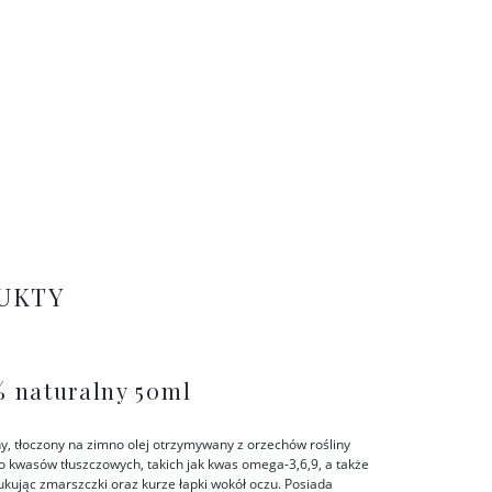
UKTY
% naturalny 50ml
y, tłoczony na zimno olej otrzymywany z orzechów rośliny
o kwasów tłuszczowych, takich jak kwas omega-3,6,9, a także
dukując zmarszczki oraz kurze łapki wokół oczu. Posiada