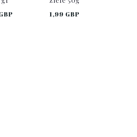
 gr
ziele 50g
 GBP
1,99 GBP
O KOSZYKA