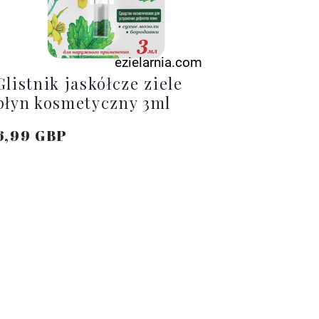
Glistnik jaskółcze ziele
T
płyn kosmetyczny 3ml
5
6,99 GBP
7
DO KOSZYKA