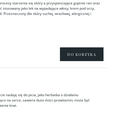
rocesy starzenia się skóry a przyspieszające gojenie ran oraz
być stosowany jako lek na wypadające włosy, krem pod oczy,
UV. Przeznaczony dla skóry suchej, wrażliwej, alergicznej i
DO KOSZYKA
ie nadaję się do picia, jako herbatka o działaniu
jąco na serce, zawiera duże ilości prowitamin; może być
ienia krwi.