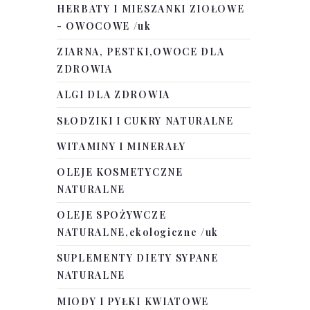
HERBATY I MIESZANKI ZIOŁOWE
- OWOCOWE /uk
ZIARNA, PESTKI,OWOCE DLA
ZDROWIA
Ekstrakt z Bursztynu BIO
ALGI DLA ZDROWIA
50ml
SŁODZIKI I CUKRY NATURALNE
16,99 GBP
WITAMINY I MINERAŁY
DO KOSZYKA
OLEJE KOSMETYCZNE
NATURALNE
OLEJE SPOŻYWCZE
NATURALNE,ekologiczne /uk
SUPLEMENTY DIETY SYPANE
NATURALNE
MIODY I PYŁKI KWIATOWE