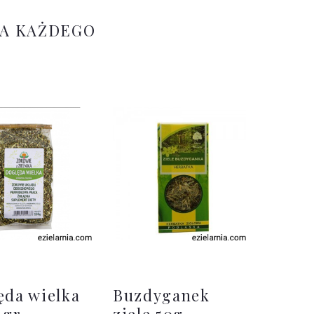
LA KAŻDEGO
ęda wielka
Buzdyganek