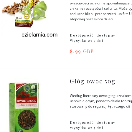
właściwości ochronne spowalniające p
znikanie rozstępów i cellulitu. Może 
reduktor blizn i przebarwień lub filtr 
atopowej oraz skóry dzieci.
Dostępność:
dostepny
Wysyłka w:
5 dni
8,99 GBP
Głóg owoc 50g
Według literatury owoc głogu znakomic
uspokajającym, ponadto działa tonizu
stosowany do regulacji tętniczego ciśn
Dostępność:
dostepny
Wysyłka w:
5 dni